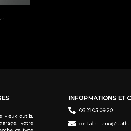
les
RES
INFORMATIONS ET
06 21 05 09 20
e vieux outils,
garage, votre
metalamanu@outloo
erche ce type