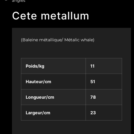
angles
Cete metallum
(Baleine métallique/ Métalic whale)
Poids/kg
11
Hauteur/cm
51
Longueur/cm
78
Largeur/cm
23